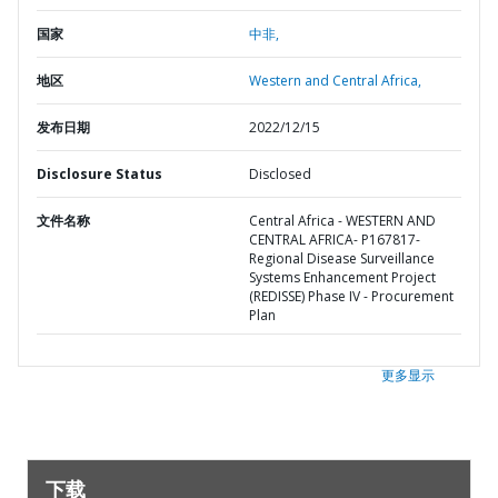
国家
中非,
地区
Western and Central Africa,
发布日期
2022/12/15
Disclosure Status
Disclosed
文件名称
Central Africa - WESTERN AND
CENTRAL AFRICA- P167817-
Regional Disease Surveillance
Systems Enhancement Project
(REDISSE) Phase IV - Procurement
Plan
更多显示
下载