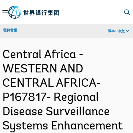
Skip
to
Main
理解贫困
版本:
中文
Navigation
Central Africa -
WESTERN AND
CENTRAL AFRICA-
P167817- Regional
Disease Surveillance
Systems Enhancement