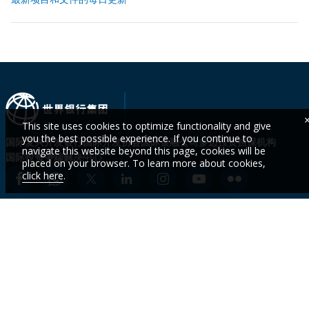
This site uses cookies to optimize functionality and give
you the best possible experience. If you continue to
国际复兴开发银行
国际开发协会
国际金融公司
多边投资担保机构
navigate this website beyond this page, cookies will be
国际投资争端解决中心
placed on your browser. To learn more about cookies,
click here
.
我们是谁
国家
活动
及时
了解
新闻
议题
数据