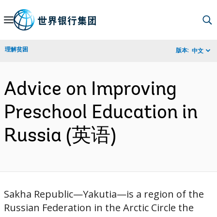
Skip
to
Main
理解贫困
版本:
中文
Navigation
Advice on Improving
Preschool Education in
Russia (英语)
Sakha Republic—Yakutia—is a region of the
Russian Federation in the Arctic Circle the