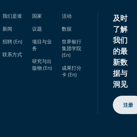
我们是谁
国家
活动
及时
了解
新闻
议题
数据
我们
招聘 (En)
项目与业
世界银行
务
集团学院
的最
联系方式
(En)
新数
研究与出
版物 (En)
成果打分
据与
卡 (En)
洞见
注册