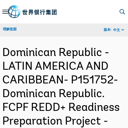
Skip
to
Main
理解贫困
版本:
中文
Navigation
Dominican Republic -
LATIN AMERICA AND
CARIBBEAN- P151752-
Dominican Republic.
FCPF REDD+ Readiness
Preparation Project -