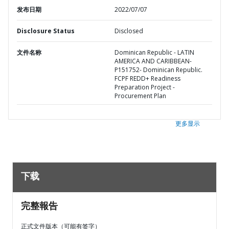
发布日期
2022/07/07
Disclosure Status
Disclosed
文件名称
Dominican Republic - LATIN
AMERICA AND CARIBBEAN-
P151752- Dominican Republic.
FCPF REDD+ Readiness
Preparation Project -
Procurement Plan
更多显示
下载
完整報告
正式文件版本（可能有签字）