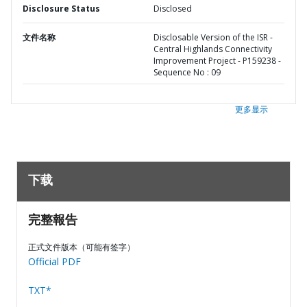
Disclosure Status
Disclosed
文件名称
Disclosable Version of the ISR -
Central Highlands Connectivity
Improvement Project - P159238 -
Sequence No : 09
更多显示
下载
完整報告
正式文件版本（可能有签字）
Official PDF
TXT*