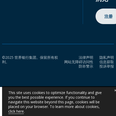
注册
©2025 世界银行集团。保留所有权
法律声明
隐私声明
利。
网站无障碍访问性
信息获取
防诈警示
投诉举报
This site uses cookies to optimize functionality and give
you the best possible experience. If you continue to
navigate this website beyond this page, cookies will be
placed on your browser. To learn more about cookies,
click here
.