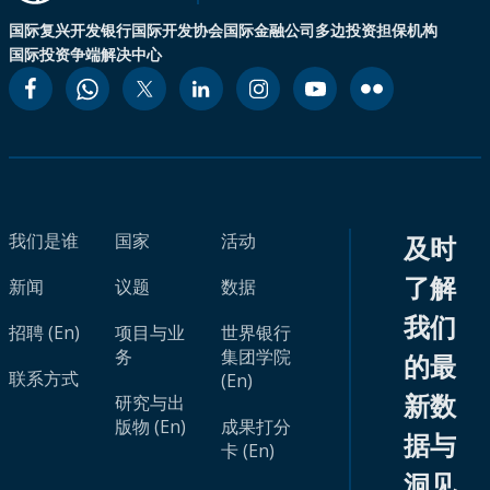
国际复兴开发银行
国际开发协会
国际金融公司
多边投资担保机构
国际投资争端解决中心
我们是谁
国家
活动
及时
了解
新闻
议题
数据
我们
招聘 (En)
项目与业
世界银行
务
集团学院
的最
联系方式
(En)
新数
研究与出
版物 (En)
成果打分
据与
卡 (En)
洞见