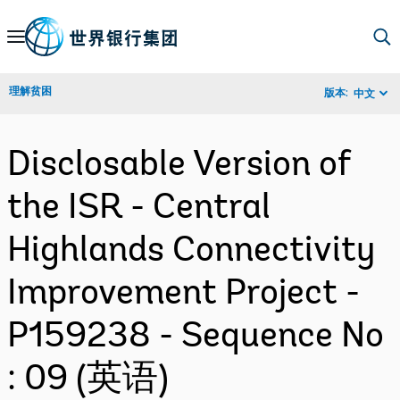
Skip
to
Main
理解贫困
版本:
中文
Navigation
Disclosable Version of
the ISR - Central
Highlands Connectivity
Improvement Project -
P159238 - Sequence No
: 09 (英语)