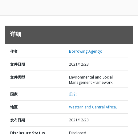
详细
作者
Borrowing Agency;
文件日期
2021/12/23
文件类型
Environmental and Social
Management Framework
国家
贝宁,
地区
Western and Central Africa,
发布日期
2021/12/23
Disclosure Status
Disclosed