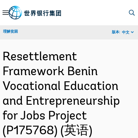
Skip
to
Main
理解贫困
版本:
中文
Navigation
Resettlement
Framework Benin
Vocational Education
and Entrepreneurship
for Jobs Project
(P175768) (英语)