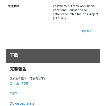
文件名称
Resettlement Framework Benin
Vocational Education and
Entrepreneurship for Jobs Project
(P175768)
更多显示
下载
完整報告
正式文件版本（可能有签字）
Official PDF
TXT*
Download Stats