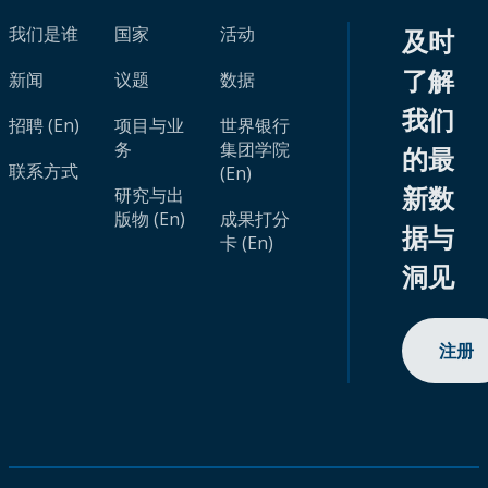
我们是谁
国家
活动
及时
了解
新闻
议题
数据
我们
招聘 (En)
项目与业
世界银行
务
集团学院
的最
联系方式
(En)
新数
研究与出
版物 (En)
成果打分
据与
卡 (En)
洞见
注册