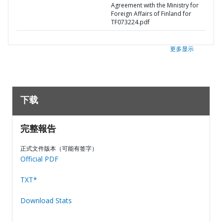
Agreement with the Ministry for
Foreign Affairs of Finland for
TF073224.pdf
更多显示
下载
完整報告
正式文件版本（可能有签字）
Official PDF
TXT*
Download Stats