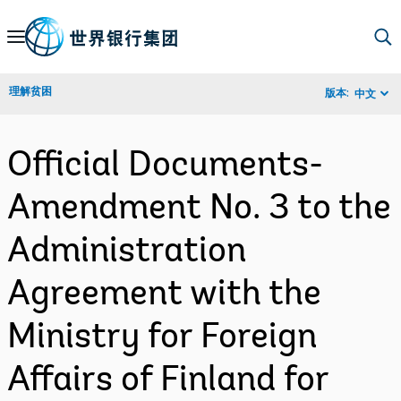
Skip
to
Main
理解贫困
版本:
中文
Navigation
Official Documents-
Amendment No. 3 to the
Administration
Agreement with the
Ministry for Foreign
Affairs of Finland for