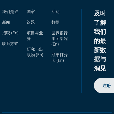
我们是谁
国家
活动
及时
了解
新闻
议题
数据
我们
招聘 (En)
项目与业
世界银行
务
集团学院
的最
联系方式
(En)
新数
研究与出
版物 (En)
成果打分
据与
卡 (En)
洞见
注册