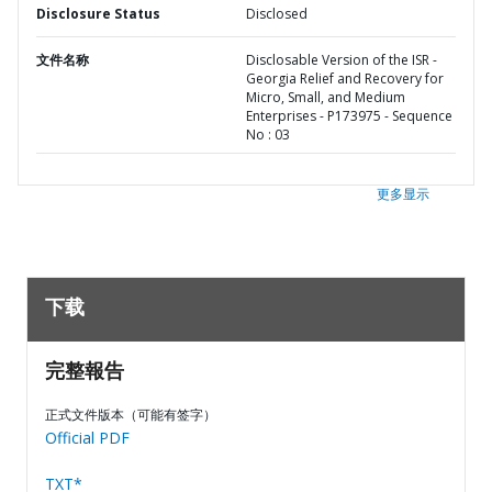
Disclosure Status
Disclosed
文件名称
Disclosable Version of the ISR -
Georgia Relief and Recovery for
Micro, Small, and Medium
Enterprises - P173975 - Sequence
No : 03
更多显示
下载
完整報告
正式文件版本（可能有签字）
Official PDF
TXT*