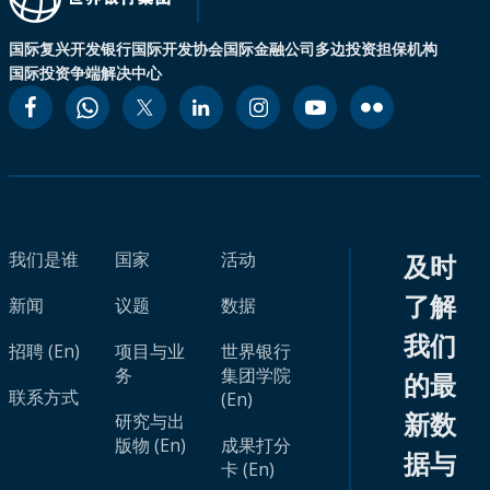
国际复兴开发银行
国际开发协会
国际金融公司
多边投资担保机构
国际投资争端解决中心
我们是谁
国家
活动
及时
了解
新闻
议题
数据
我们
招聘 (En)
项目与业
世界银行
务
集团学院
的最
联系方式
(En)
新数
研究与出
版物 (En)
成果打分
据与
卡 (En)