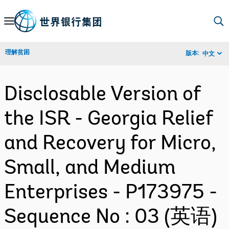
Skip
to
Main
理解贫困
版本:
中文
Navigation
Disclosable Version of
the ISR - Georgia Relief
and Recovery for Micro,
Small, and Medium
Enterprises - P173975 -
Sequence No : 03 (英语)