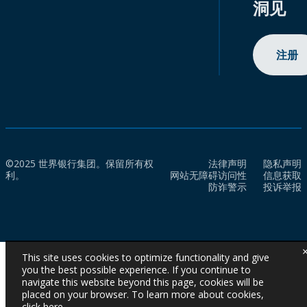
洞见
注册
©2025 世界银行集团。保留所有权
法律声明
隐私声明
利。
网站无障碍访问性
信息获取
防诈警示
投诉举报
This site uses cookies to optimize functionality and give
you the best possible experience. If you continue to
navigate this website beyond this page, cookies will be
placed on your browser. To learn more about cookies,
click here
.