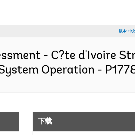
版本:
中
essment - C?te d'Ivoire S
 System Operation - P17
下载