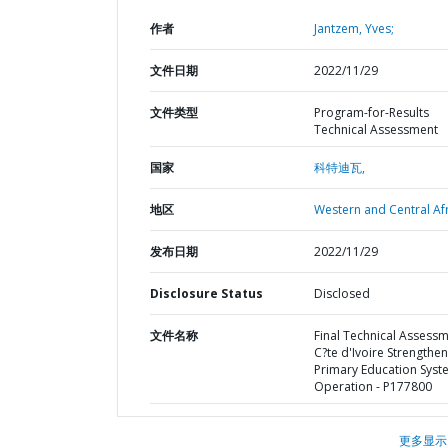
作者
Jantzem, Yves;
文件日期
2022/11/29
文件类型
Program-for-Results
Technical Assessment
国家
科特迪瓦,
地区
Western and Central Afr
发布日期
2022/11/29
Disclosure Status
Disclosed
文件名称
Final Technical Assessm
C?te d'Ivoire Strengthe
Primary Education Syst
Operation - P177800
更多显示