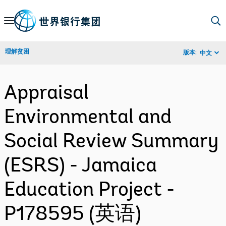
Skip
to
Main
理解贫困
版本:
中文
Navigation
Appraisal
Environmental and
Social Review Summary
(ESRS) - Jamaica
Education Project -
P178595 (英语)