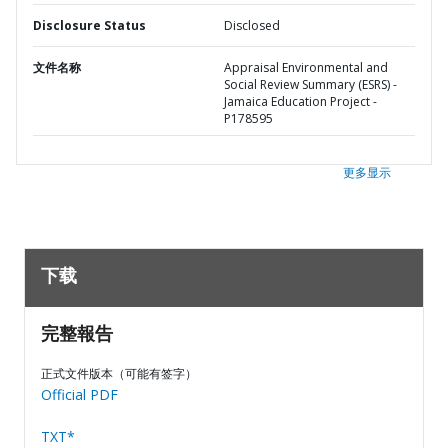
Disclosure Status
Disclosed
文件名称
Appraisal Environmental and
Social Review Summary (ESRS) -
Jamaica Education Project -
P178595
更多显示
下载
完整報告
正式文件版本（可能有签字）
Official PDF
TXT*