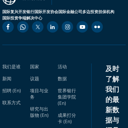
国际复兴开发银行
国际开发协会
国际金融公司
多边投资担保机构
国际投资争端解决中心
我们是谁
国家
活动
及时
了解
新闻
议题
数据
我们
招聘 (En)
项目与业
世界银行
务
集团学院
的最
联系方式
(En)
新数
研究与出
版物 (En)
成果打分
据与
卡 (En)