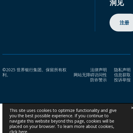
洞见
注册
©2025 世界银行集团。保留所有权
法律声明
隐私声明
利。
网站无障碍访问性
信息获取
防诈警示
投诉举报
This site uses cookies to optimize functionality and give
you the best possible experience. If you continue to
navigate this website beyond this page, cookies will be
placed on your browser. To learn more about cookies,
click here
.