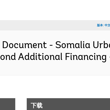
版本:
中
n Document - Somalia Urb
econd Additional Financin
下载