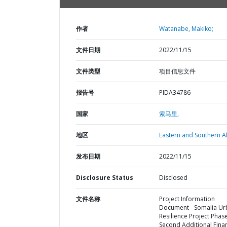
作者
Watanabe, Makiko;
文件日期
2022/11/15
文件类型
项目信息文件
报告号
PIDA34786
国家
索马里,
地区
Eastern and Southern Af
发布日期
2022/11/15
Disclosure Status
Disclosed
文件名称
Project Information
Document - Somalia Ur
Resilience Project Phase
Second Additional Fina