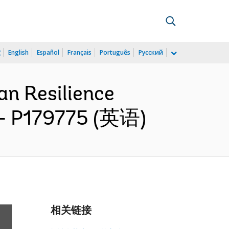
文
English
Español
Français
Português
Русский
an Resilience
g - P179775 (英语)
相关链接