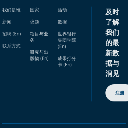
我们是谁
国家
活动
及时
了解
新闻
议题
数据
我们
招聘 (En)
项目与业
世界银行
务
集团学院
的最
联系方式
(En)
新数
研究与出
版物 (En)
成果打分
据与
卡 (En)
洞见
注册