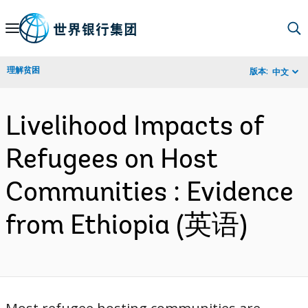
Skip
to
Main
理解贫困
版本:
中文
Navigation
Livelihood Impacts of
Refugees on Host
Communities : Evidence
from Ethiopia (英语)