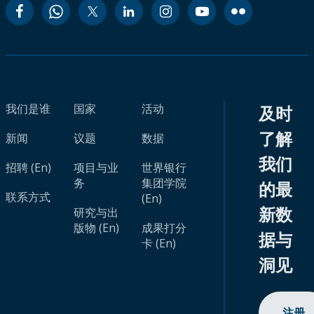
我们是谁
国家
活动
及时
了解
新闻
议题
数据
我们
招聘 (En)
项目与业
世界银行
务
集团学院
的最
联系方式
(En)
新数
研究与出
版物 (En)
成果打分
据与
卡 (En)
洞见
注册