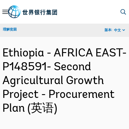
Skip
to
Main
理解贫困
版本:
中文
Navigation
Ethiopia - AFRICA EAST-
P148591- Second
Agricultural Growth
Project - Procurement
Plan (英语)