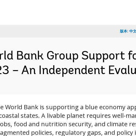
版本:
中
ld Bank Group Support fo
3 – An Independent Eval
he World Bank is supporting a blue economy ap
oastal states. A livable planet requires well-m
 jobs, food and nutrition security, and climate r
agmented policies, regulatory gaps, and policy in