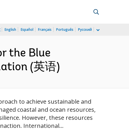
文
English
Español
Français
Português
Русский
r the Blue
uation (英语)
proach to achieve sustainable and
anaged coastal and ocean resources,
esilience. However, these resources
action. International...