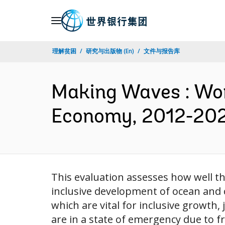
Skip
to
Main
理解贫困
研究与出版物 (En)
文件与报告库
Navigation
Making Waves : Wor
Economy, 2012-202
This evaluation assesses how well t
inclusive development of ocean and c
which are vital for inclusive growth,
are in a state of emergency due to fr