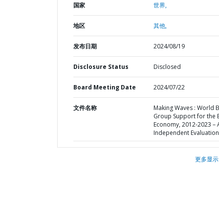
国家
世界,
地区
其他,
发布日期
2024/08/19
Disclosure Status
Disclosed
Board Meeting Date
2024/07/22
文件名称
Making Waves : World 
Group Support for the 
Economy, 2012-2023 – 
Independent Evaluation
更多显示