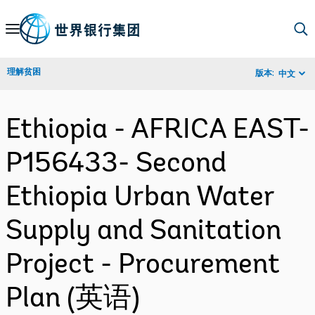
Skip
to
Main
理解贫困
版本:
中文
Navigation
Ethiopia - AFRICA EAST-
P156433- Second
Ethiopia Urban Water
Supply and Sanitation
Project - Procurement
Plan (英语)