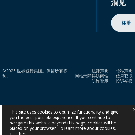
洞见
注册
©2025 世界银行集团。保留所有权
法律声明
隐私声明
利。
网站无障碍访问性
信息获取
防诈警示
投诉举报
This site uses cookies to optimize functionality and give
you the best possible experience. If you continue to
navigate this website beyond this page, cookies will be
placed on your browser. To learn more about cookies,
click here
.