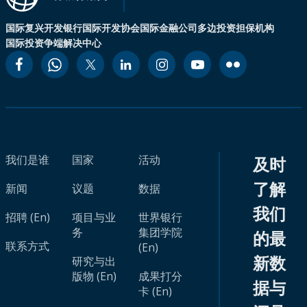
国际复兴开发银行
国际开发协会
国际金融公司
多边投资担保机构
国际投资争端解决中心
我们是谁
国家
活动
及时
了解
新闻
议题
数据
我们
招聘 (En)
项目与业
世界银行
务
集团学院
的最
联系方式
(En)
新数
研究与出
版物 (En)
成果打分
据与
卡 (En)