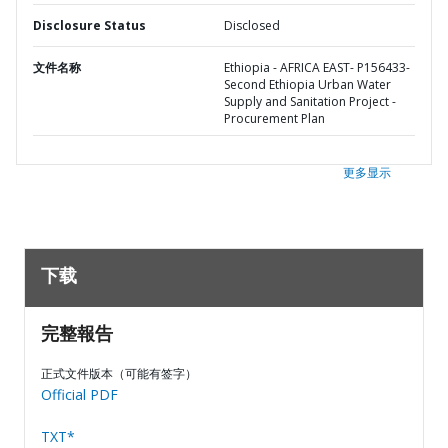
Disclosure Status
Disclosed
文件名称
Ethiopia - AFRICA EAST- P156433-
Second Ethiopia Urban Water
Supply and Sanitation Project -
Procurement Plan
更多显示
下载
完整報告
正式文件版本（可能有签字）
Official PDF
TXT*