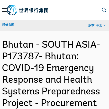
Skip
to
Main
理解贫困
版本:
中文
Navigation
Bhutan - SOUTH ASIA-
P173787- Bhutan:
COVID-19 Emergency
Response and Health
Systems Preparedness
Project - Procurement