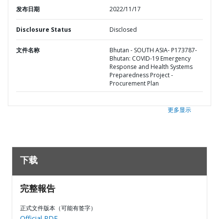
发布日期
2022/11/17
Disclosure Status
Disclosed
文件名称
Bhutan - SOUTH ASIA- P173787-
Bhutan: COVID-19 Emergency
Response and Health Systems
Preparedness Project -
Procurement Plan
更多显示
下载
完整報告
正式文件版本（可能有签字）
Official PDF