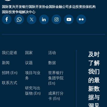
国际复兴开发银行
国际开发协会
国际金融公司
多边投资担保机构
国际投资争端解决中心
我们是谁
国家
活动
及时
了解
新闻
议题
数据
我们
招聘 (En)
项目与业
世界银行
务
集团学院
的最
联系方式
(En)
新数
研究与出
版物 (En)
成果打分
据与
卡 (En)
洞见