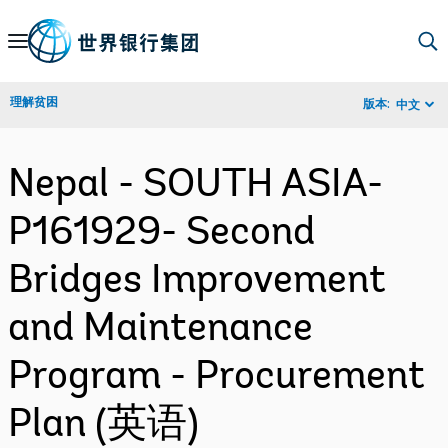
Skip
to
Main
理解贫困
版本:
中文
Navigation
Nepal - SOUTH ASIA-
P161929- Second
Bridges Improvement
and Maintenance
Program - Procurement
Plan (英语)