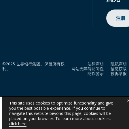
注册
©2025 世界银行集团。保留所有权
法律声明
隐私声明
利。
网站无障碍访问性
信息获取
防诈警示
投诉举报
This site uses cookies to optimize functionality and give
you the best possible experience. If you continue to
navigate this website beyond this page, cookies will be
placed on your browser. To learn more about cookies,
click here
.