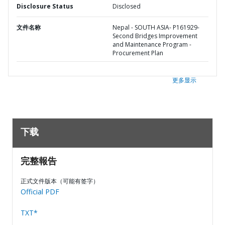
Disclosure Status
Disclosed
文件名称
Nepal - SOUTH ASIA- P161929-
Second Bridges Improvement
and Maintenance Program -
Procurement Plan
更多显示
下载
完整報告
正式文件版本（可能有签字）
Official PDF
TXT*