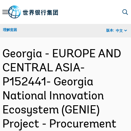
Skip
to
Main
理解贫困
版本:
中文
Navigation
Georgia - EUROPE AND
CENTRAL ASIA-
P152441- Georgia
National Innovation
Ecosystem (GENIE)
Project - Procurement