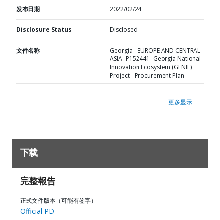
发布日期
2022/02/24
Disclosure Status
Disclosed
文件名称
Georgia - EUROPE AND CENTRAL
ASIA- P152441- Georgia National
Innovation Ecosystem (GENIE)
Project - Procurement Plan
更多显示
下载
完整報告
正式文件版本（可能有签字）
Official PDF