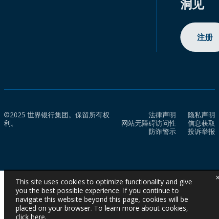
洞见
注册
©2025 世界银行集团。保留所有权
法律声明
隐私声明
利。
网站无障碍访问性
信息获取
防诈警示
投诉举报
This site uses cookies to optimize functionality and give
you the best possible experience. If you continue to
navigate this website beyond this page, cookies will be
placed on your browser. To learn more about cookies,
click here
.