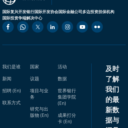
国际复兴开发银行
国际开发协会
国际金融公司
多边投资担保机构
国际投资争端解决中心
我们是谁
国家
活动
及时
了解
新闻
议题
数据
我们
招聘 (En)
项目与业
世界银行
务
集团学院
的最
联系方式
(En)
新数
研究与出
版物 (En)
成果打分
据与
卡 (En)