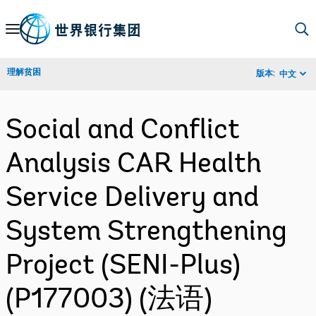
Skip
to
Main
理解贫困
版本:
中文
Navigation
Social and Conflict
Analysis CAR Health
Service Delivery and
System Strengthening
Project (SENI-Plus)
(P177003) (法语)