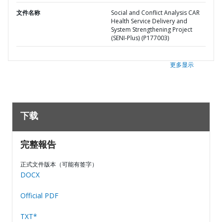
文件名称
Social and Conflict Analysis CAR
Health Service Delivery and
System Strengthening Project
(SENI-Plus) (P177003)
更多显示
下载
完整報告
正式文件版本（可能有签字）
DOCX
Official PDF
TXT*