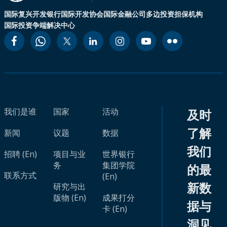
国际复兴开发银行
国际开发协会
国际金融公司
多边投资担保机构
国际投资争端解决中心
我们是谁
国家
活动
及时
了解
新闻
议题
数据
我们
招聘 (En)
项目与业
世界银行
务
集团学院
的最
联系方式
(En)
新数
研究与出
版物 (En)
成果打分
据与
卡 (En)
洞见