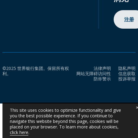
注册
©2025 世界银行集团。保留所有权
法律声明
隐私声明
利。
网站无障碍访问性
信息获取
防诈警示
投诉举报
This site uses cookies to optimize functionality and give
you the best possible experience. If you continue to
navigate this website beyond this page, cookies will be
placed on your browser. To learn more about cookies,
click here
.