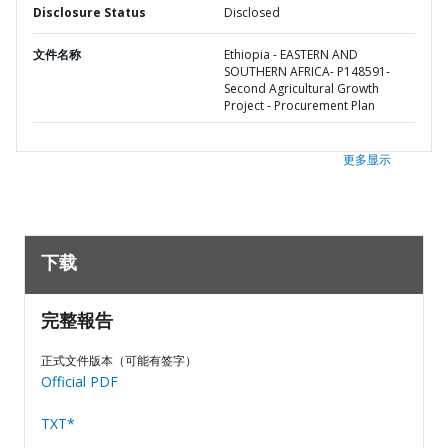
Disclosure Status
Disclosed
文件名称
Ethiopia - EASTERN AND
SOUTHERN AFRICA- P148591-
Second Agricultural Growth
Project - Procurement Plan
更多显示
下载
完整報告
正式文件版本（可能有签字）
Official PDF
TXT*