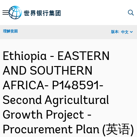
Skip
to
Main
理解贫困
版本:
中文
Navigation
Ethiopia - EASTERN
AND SOUTHERN
AFRICA- P148591-
Second Agricultural
Growth Project -
Procurement Plan (英语)