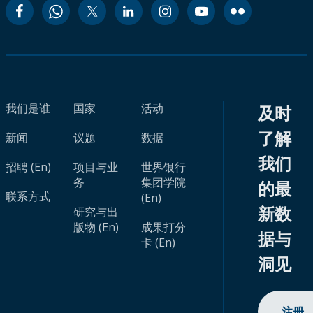
我们是谁
国家
活动
及时
了解
新闻
议题
数据
我们
招聘 (En)
项目与业
世界银行
务
集团学院
的最
联系方式
(En)
新数
研究与出
版物 (En)
成果打分
据与
卡 (En)
洞见
注册