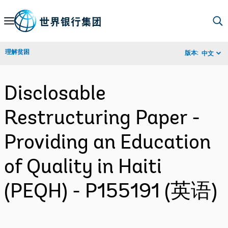
Skip
to
Main
理解贫困
版本:
中文
Navigation
Disclosable
Restructuring Paper -
Providing an Education
of Quality in Haiti
(PEQH) - P155191 (英语)