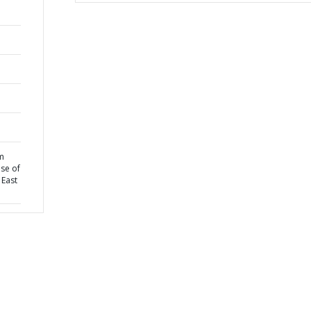
om
se of
 East