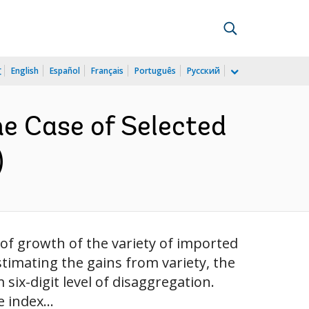
文
English
Español
Français
Português
Русский
he Case of Selected
)
 of growth of the variety of imported
stimating the gains from variety, the
six-digit level of disaggregation.
 index...