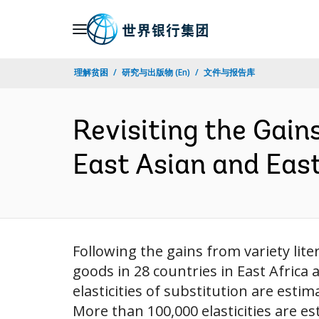
Skip
to
Main
理解贫困
研究与出版物 (En)
文件与报告库
Navigation
Revisiting the Gain
East Asian and Eas
Following the gains from variety lit
goods in 28 countries in East Africa
elasticities of substitution are esti
More than 100,000 elasticities are es