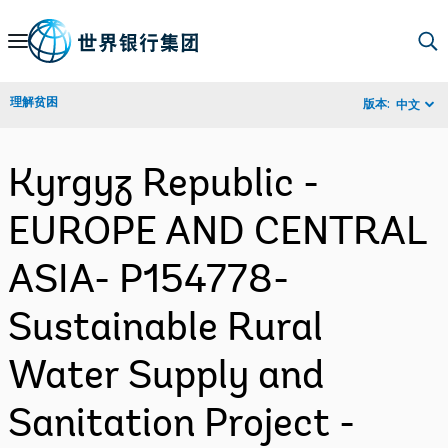
Skip
to
Main
理解贫困
版本:
中文
Navigation
Kyrgyz Republic -
EUROPE AND CENTRAL
ASIA- P154778-
Sustainable Rural
Water Supply and
Sanitation Project -