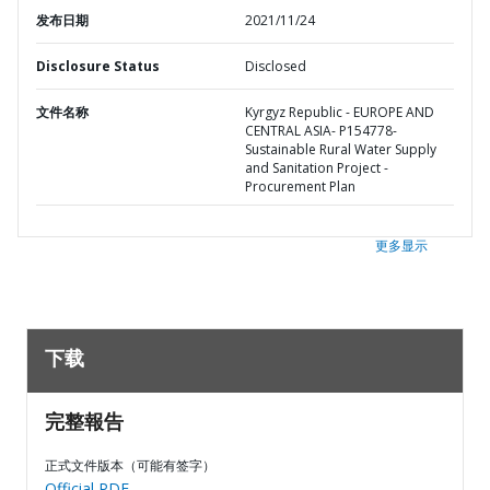
发布日期
2021/11/24
Disclosure Status
Disclosed
文件名称
Kyrgyz Republic - EUROPE AND
CENTRAL ASIA- P154778-
Sustainable Rural Water Supply
and Sanitation Project -
Procurement Plan
更多显示
下载
完整報告
正式文件版本（可能有签字）
Official PDF