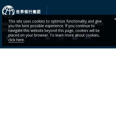
This site uses cookies to optimize functionality and give
国际复兴开发银行
国际开发协会
国际金融公司
多边投资担保机构
you the best possible experience. If you continue to
国际投资争端解决中心
navigate this website beyond this page, cookies will be
placed on your browser. To learn more about cookies,
click here
.
我们是谁
国家
活动
及时
了解
新闻
议题
数据
我们
招聘 (En)
项目与业
世界银行
务
集团学院
的最
联系方式
(En)
新数
研究与出