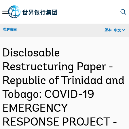
Skip
to
Main
理解贫困
版本:
中文
Navigation
Disclosable
Restructuring Paper -
Republic of Trinidad and
Tobago: COVID-19
EMERGENCY
RESPONSE PROJECT -