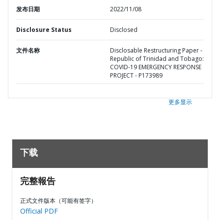
发布日期
2022/11/08
Disclosure Status
Disclosed
文件名称
Disclosable Restructuring Paper -
Republic of Trinidad and Tobago:
COVID-19 EMERGENCY RESPONSE
PROJECT - P173989
更多显示
下载
完整報告
正式文件版本（可能有签字）
Official PDF