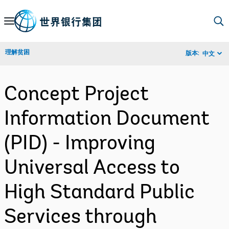
Skip
to
Main
理解贫困
版本:
中文
Navigation
Concept Project
Information Document
(PID) - Improving
Universal Access to
High Standard Public
Services through