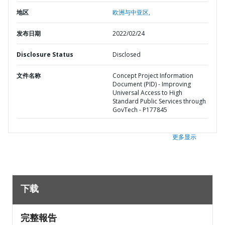
地区
欧洲与中亚区,
发布日期
2022/02/24
Disclosure Status
Disclosed
文件名称
Concept Project Information
Document (PID) - Improving
Universal Access to High
Standard Public Services through
GovTech - P177845
更多显示
下载
完整報告