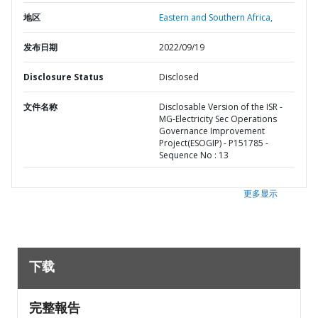
地区
Eastern and Southern Africa,
发布日期
2022/09/19
Disclosure Status
Disclosed
文件名称
Disclosable Version of the ISR -
MG-Electricity Sec Operations
Governance Improvement
Project(ESOGIP) - P151785 -
Sequence No : 13
更多显示
下载
完整報告