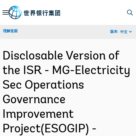
Skip
to
Main
理解贫困
版本:
中文
Navigation
Disclosable Version of
the ISR - MG-Electricity
Sec Operations
Governance
Improvement
Project(ESOGIP) -