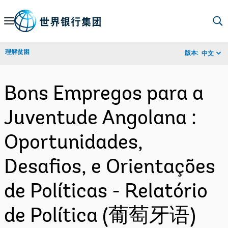
Skip
to
Main
理解贫困
版本:
中文
Navigation
Bons Empregos para a
Juventude Angolana :
Oportunidades,
Desafios, e Orientações
de Políticas - Relatório
de Política (葡萄牙语)