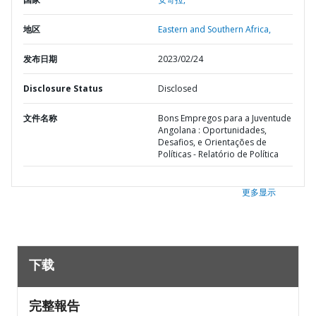
地区
Eastern and Southern Africa,
发布日期
2023/02/24
Disclosure Status
Disclosed
文件名称
Bons Empregos para a Juventude
Angolana : Oportunidades,
Desafios, e Orientações de
Políticas - Relatório de Política
更多显示
下载
完整報告