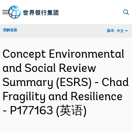
Skip
to
Main
理解贫困
版本:
中文
Navigation
Concept Environmental
and Social Review
Summary (ESRS) - Chad
Fragility and Resilience
- P177163 (英语)