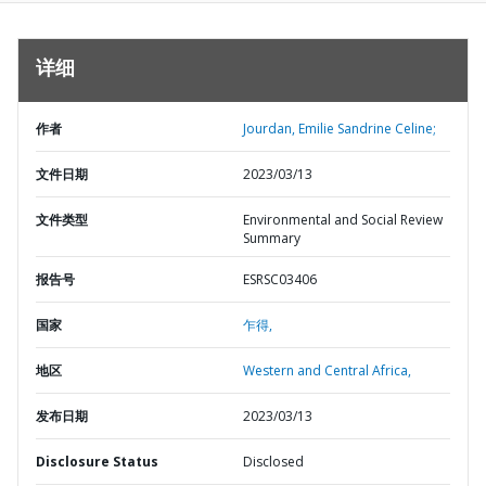
详细
作者
Jourdan, Emilie Sandrine Celine;
文件日期
2023/03/13
文件类型
Environmental and Social Review
Summary
报告号
ESRSC03406
国家
乍得,
地区
Western and Central Africa,
发布日期
2023/03/13
Disclosure Status
Disclosed