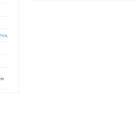
rica,
irm