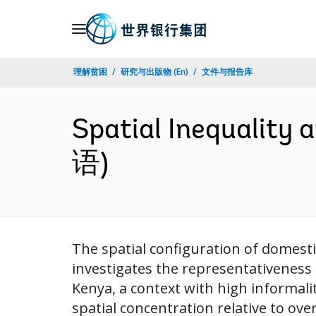
Skip
to
Main
理解贫困
研究与出版物 (En)
文件与报告库
Navigation
Spatial Inequality 
语)
The spatial configuration of domestic
investigates the representativeness 
Kenya, a context with high informalit
spatial concentration relative to over