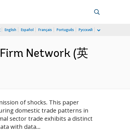
文
English
Español
Français
Português
Русский
s Firm Network (英
smission of shocks. This paper
turing domestic trade patterns in
al sector trade exhibits a distinct
ata with data...