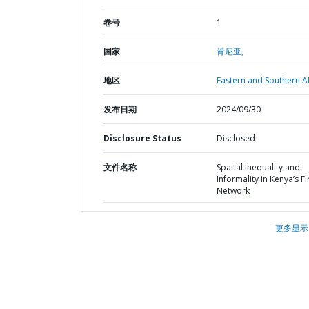
卷号
1
国家
肯尼亚,
地区
Eastern and Southern Af
发布日期
2024/09/30
Disclosure Status
Disclosed
文件名称
Spatial Inequality and
Informality in Kenya’s F
Network
更多显示