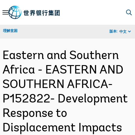
Skip
to
Main
理解贫困
版本:
中文
Navigation
Eastern and Southern
Africa - EASTERN AND
SOUTHERN AFRICA-
P152822- Development
Response to
Displacement Impacts