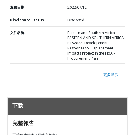
发布日期
2022/07/12
Disclosure Status
Disclosed
文件名称
Eastern and Southern Africa -
EASTERN AND SOUTHERN AFRICA-
P152822- Development
Response to Displacement
Impacts Project in the HoA -
Procurement Plan
更多显示
下载
完整報告