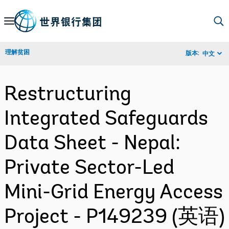
Skip
to
Main
理解贫困
版本:
中文
Navigation
Restructuring
Integrated Safeguards
Data Sheet - Nepal:
Private Sector-Led
Mini-Grid Energy Access
Project - P149239 (英语)