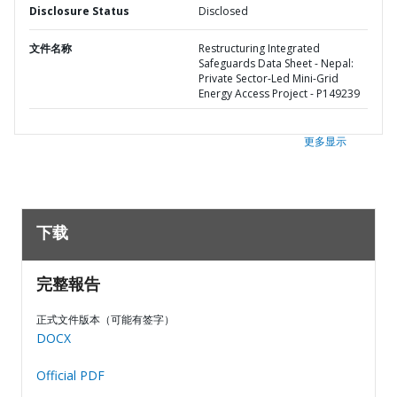
Disclosure Status
Disclosed
文件名称
Restructuring Integrated
Safeguards Data Sheet - Nepal:
Private Sector-Led Mini-Grid
Energy Access Project - P149239
更多显示
下载
完整報告
正式文件版本（可能有签字）
DOCX
Official PDF