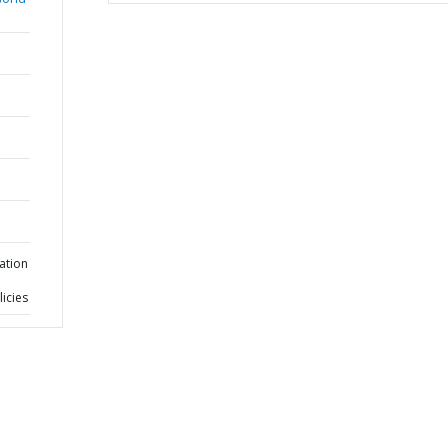
ation
icies