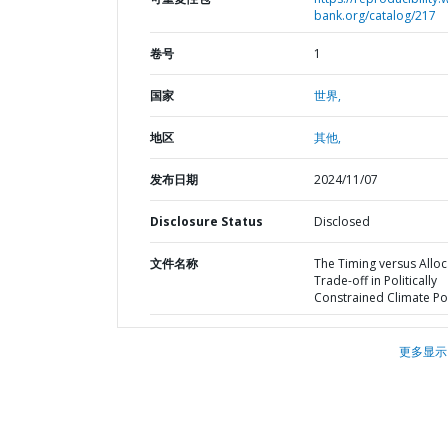
bank.org/catalog/217
卷号
1
国家
世界,
地区
其他,
发布日期
2024/11/07
Disclosure Status
Disclosed
文件名称
The Timing versus Alloc
Trade-off in Politically
Constrained Climate Pol
更多显示