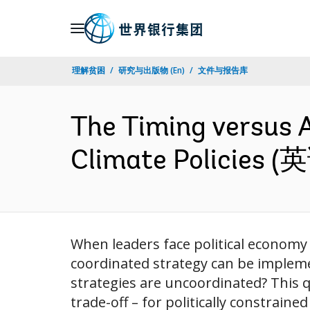
Skip
to
Main
理解贫困
研究与出版物 (En)
文件与报告库
Navigation
The Timing versus A
Climate Policies (
When leaders face political economy co
coordinated strategy can be impleme
strategies are uncoordinated? This q
trade-off – for politically constrained