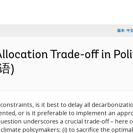
版本:
中
llocation Trade-off in Pol
英语)
nstraints, is it best to delay all decarbonization
nted, or is it preferable to implement an appr
uestion underscores a crucial trade-off – here c
 climate policymakers: (i) to sacrifice the optimal