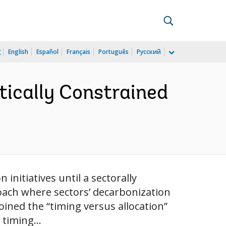
文
English
Español
Français
Português
Русский
itically Constrained
 initiatives until a sectorally
oach where sectors’ decarbonization
oined the “timing versus allocation”
 timing...