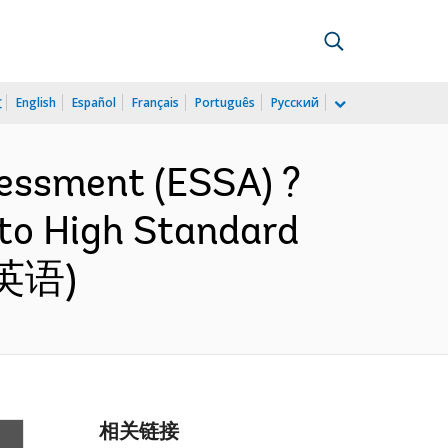
文
English
Español
Français
Português
Русский
essment (ESSA) ?
 to High Standard
 (英语)
相关链接