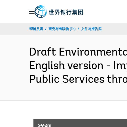
Skip
to
Main
理解贫困
研究与出版物 (En)
文件与报告库
Navigation
Draft Environmenta
English version - I
Public Services th