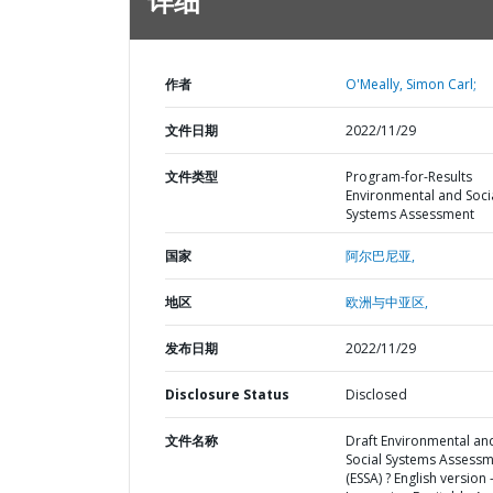
详细
作者
O'Meally, Simon Carl;
文件日期
2022/11/29
文件类型
Program-for-Results
Environmental and Soci
Systems Assessment
国家
阿尔巴尼亚,
地区
欧洲与中亚区,
发布日期
2022/11/29
Disclosure Status
Disclosed
文件名称
Draft Environmental an
Social Systems Assess
(ESSA) ? English version 