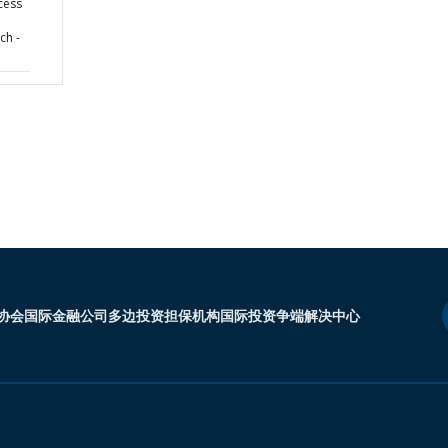
cess
ch -
协会
国际金融公司
多边投资担保机构
国际投资争端解决中心