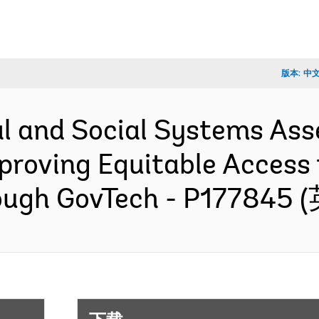
版本:
中
l and Social Systems Ass
mproving Equitable Access
rough GovTech - P177845