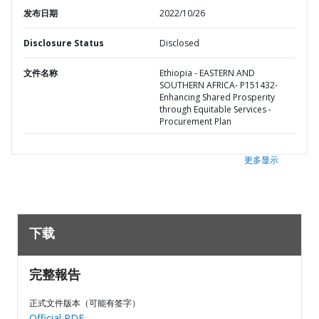
发布日期
2022/10/26
Disclosure Status
Disclosed
文件名称
Ethiopia - EASTERN AND
SOUTHERN AFRICA- P151432-
Enhancing Shared Prosperity
through Equitable Services -
Procurement Plan
更多显示
下载
完整報告
正式文件版本（可能有签字）
Official PDF