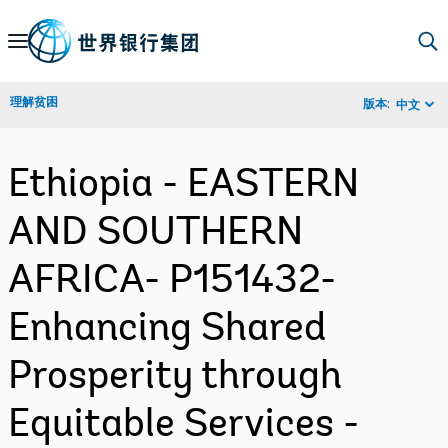
Skip
to
Main
理解贫困
版本:
中文
Navigation
Ethiopia - EASTERN
AND SOUTHERN
AFRICA- P151432-
Enhancing Shared
Prosperity through
Equitable Services -