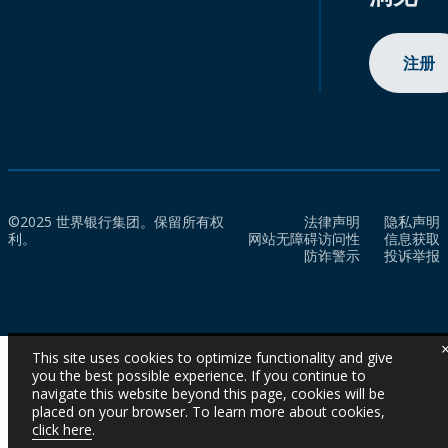
注册
©2025 世界银行集团。保留所有权
法律声明
隐私声明
利。
网站无障碍访问性
信息获取
防诈警示
投诉举报
This site uses cookies to optimize functionality and give
you the best possible experience. If you continue to
navigate this website beyond this page, cookies will be
placed on your browser. To learn more about cookies,
click here
.