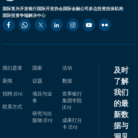
国际复兴开发银行
国际开发协会
国际金融公司
多边投资担保机构
国际投资争端解决中心
我们是谁
国家
活动
及时
了解
新闻
议题
数据
我们
招聘 (En)
项目与业
世界银行
务
集团学院
的最
联系方式
(En)
新数
研究与出
版物 (En)
成果打分
据与
卡 (En)
洞见