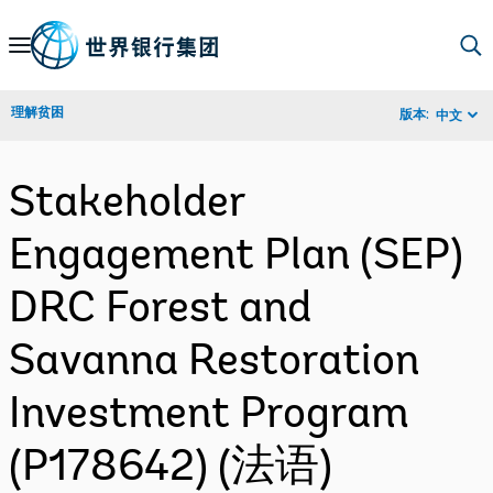
Skip
to
Main
理解贫困
版本:
中文
Navigation
Stakeholder
Engagement Plan (SEP)
DRC Forest and
Savanna Restoration
Investment Program
(P178642) (法语)