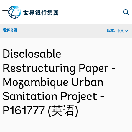
Skip
to
Main
理解贫困
版本:
中文
Navigation
Disclosable
Restructuring Paper -
Mozambique Urban
Sanitation Project -
P161777 (英语)