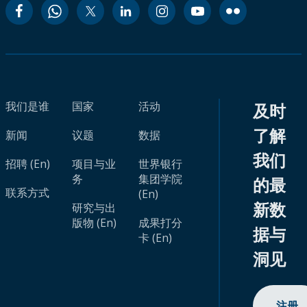
我们是谁
国家
活动
及时
了解
新闻
议题
数据
我们
招聘 (En)
项目与业
世界银行
务
集团学院
的最
联系方式
(En)
新数
研究与出
版物 (En)
成果打分
据与
卡 (En)
洞见
注册