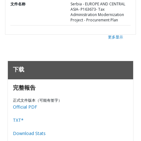
文件名称
Serbia - EUROPE AND CENTRAL
ASIA- P163673- Tax
Administration Modernization
Project - Procurement Plan
更多显示
下载
完整報告
正式文件版本（可能有签字）
Official PDF
TXT*
Download Stats