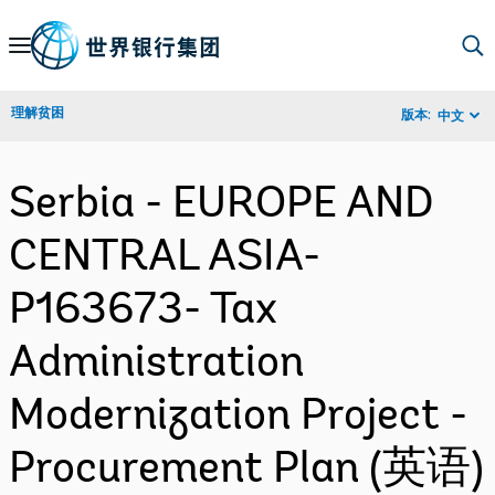
Skip
to
Main
理解贫困
版本:
中文
Navigation
Serbia - EUROPE AND
CENTRAL ASIA-
P163673- Tax
Administration
Modernization Project -
Procurement Plan (英语)