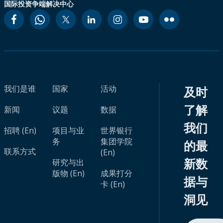
国际投资争端解决中心
我们是谁
国家
活动
及时
了解
新闻
议题
数据
我们
招聘 (En)
项目与业
世界银行
务
集团学院
的最
联系方式
(En)
新数
研究与出
版物 (En)
成果打分
据与
卡 (En)
洞见