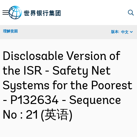
Skip
to
Main
理解贫困
版本:
中文
Navigation
Disclosable Version of
the ISR - Safety Net
Systems for the Poorest
- P132634 - Sequence
No : 21 (英语)