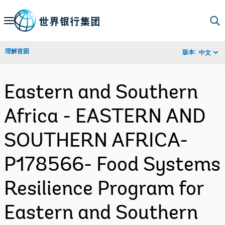
Skip
to
Main
理解贫困
版本:
中文
Navigation
Eastern and Southern
Africa - EASTERN AND
SOUTHERN AFRICA-
P178566- Food Systems
Resilience Program for
Eastern and Southern