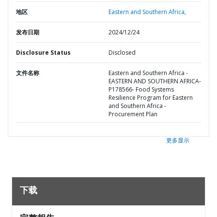
地区
Eastern and Southern Africa,
发布日期
2024/12/24
Disclosure Status
Disclosed
文件名称
Eastern and Southern Africa -
EASTERN AND SOUTHERN AFRICA-
P178566- Food Systems
Resilience Program for Eastern
and Southern Africa -
Procurement Plan
更多显示
下载