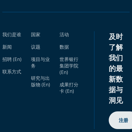
我们是谁
国家
活动
及时
了解
新闻
议题
数据
我们
招聘 (En)
项目与业
世界银行
务
集团学院
的最
联系方式
(En)
新数
研究与出
版物 (En)
成果打分
据与
卡 (En)
洞见
注册