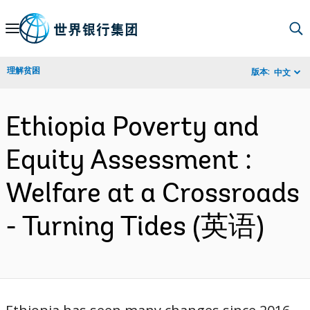
Skip
to
Main
理解贫困
版本:
中文
Navigation
Ethiopia Poverty and
Equity Assessment :
Welfare at a Crossroads
- Turning Tides (英语)