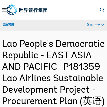
Skip
to
Main
理解贫困
版本:
中文
Navigation
Lao People's Democratic
Republic - EAST ASIA
AND PACIFIC- P181359-
Lao Airlines Sustainable
Development Project -
Procurement Plan (英语)