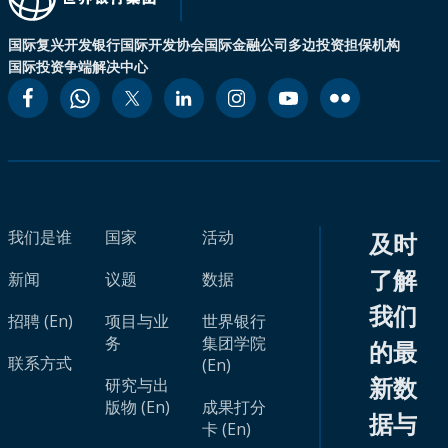
国际复兴开发银行
国际开发协会
国际金融公司
多边投资担保机构
国际投资争端解决中心
我们是谁
国家
活动
及时
了解
新闻
议题
数据
我们
招聘 (En)
项目与业
世界银行
务
集团学院
的最
联系方式
(En)
新数
研究与出
版物 (En)
成果打分
据与
卡 (En)