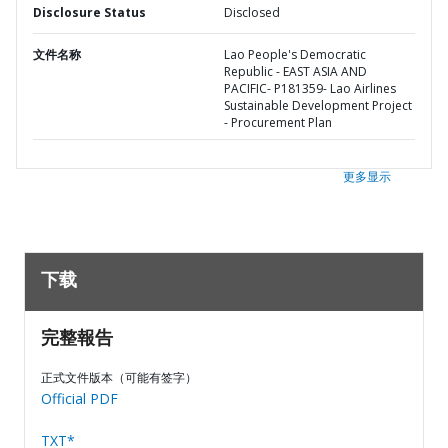
Disclosure Status
Disclosed
文件名称
Lao People's Democratic
Republic - EAST ASIA AND
PACIFIC- P181359- Lao Airlines
Sustainable Development Project
- Procurement Plan
更多显示
下载
完整報告
正式文件版本（可能有签字）
Official PDF
TXT*