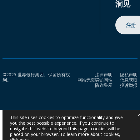
洞见
注册
©2025 世界银行集团。保留所有权
法律声明
隐私声明
利。
网站无障碍访问性
信息获取
防诈警示
投诉举报
This site uses cookies to optimize functionality and give
you the best possible experience. If you continue to
navigate this website beyond this page, cookies will be
placed on your browser. To learn more about cookies,
click here
.