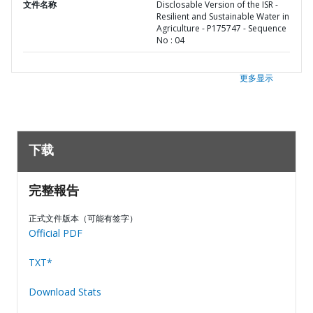
文件名称
Disclosable Version of the ISR -
Resilient and Sustainable Water in
Agriculture - P175747 - Sequence
No : 04
更多显示
下载
完整報告
正式文件版本（可能有签字）
Official PDF
TXT*
Download Stats