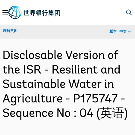
Skip
to
Main
理解贫困
版本:
中文
Navigation
Disclosable Version of
the ISR - Resilient and
Sustainable Water in
Agriculture - P175747 -
Sequence No : 04 (英语)