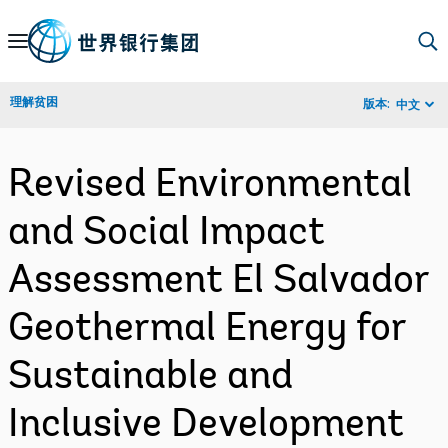
Skip
to
Main
理解贫困
版本:
中文
Navigation
Revised Environmental
and Social Impact
Assessment El Salvador
Geothermal Energy for
Sustainable and
Inclusive Development