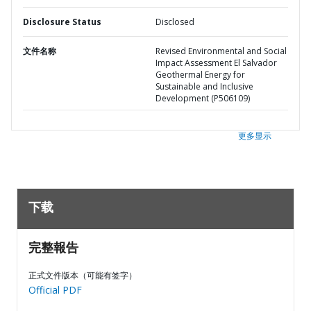
Disclosure Status
Disclosed
文件名称
Revised Environmental and Social
Impact Assessment El Salvador
Geothermal Energy for
Sustainable and Inclusive
Development (P506109)
更多显示
下载
完整報告
正式文件版本（可能有签字）
Official PDF