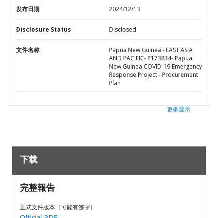
发布日期
2024/12/13
Disclosure Status
Disclosed
文件名称
Papua New Guinea - EAST ASIA
AND PACIFIC- P173834- Papua
New Guinea COVID-19 Emergency
Response Project - Procurement
Plan
更多显示
下载
完整報告
正式文件版本（可能有签字）
Official PDF