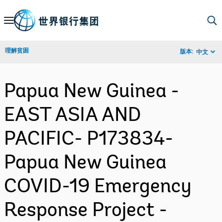
Skip
to
Main
理解贫困
版本:
中文
Navigation
Papua New Guinea -
EAST ASIA AND
PACIFIC- P173834-
Papua New Guinea
COVID-19 Emergency
Response Project -