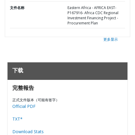
文件名称
Eastern Africa - AFRICA EAST-
P167916- Africa CDC Regional
Investment Financing Project -
Procurement Plan
更多显示
下载
完整報告
正式文件版本（可能有签字）
Official PDF
TXT*
Download Stats