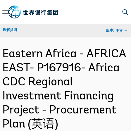
Skip
to
Main
理解贫困
版本:
中文
Navigation
Eastern Africa - AFRICA
EAST- P167916- Africa
CDC Regional
Investment Financing
Project - Procurement
Plan (英语)