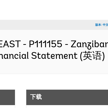
版本:
中
EAST - P111155 - Zanziba
Financial Statement (英语)
下载