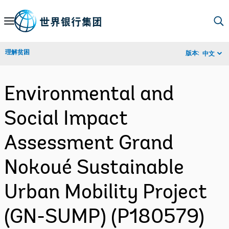
Skip
to
Main
理解贫困
版本:
中文
Navigation
Environmental and
Social Impact
Assessment Grand
Nokoué Sustainable
Urban Mobility Project
(GN-SUMP) (P180579)