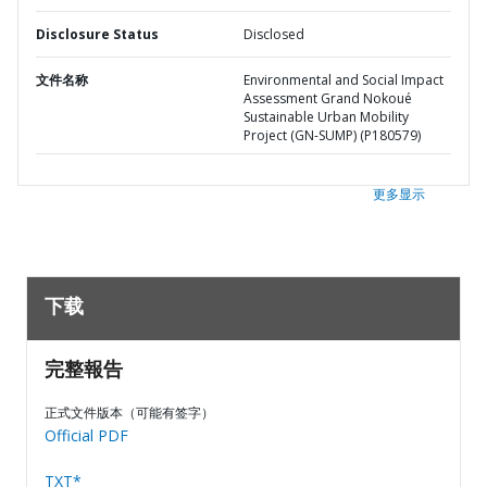
Disclosure Status
Disclosed
文件名称
Environmental and Social Impact
Assessment Grand Nokoué
Sustainable Urban Mobility
Project (GN-SUMP) (P180579)
更多显示
下载
完整報告
正式文件版本（可能有签字）
Official PDF
TXT*