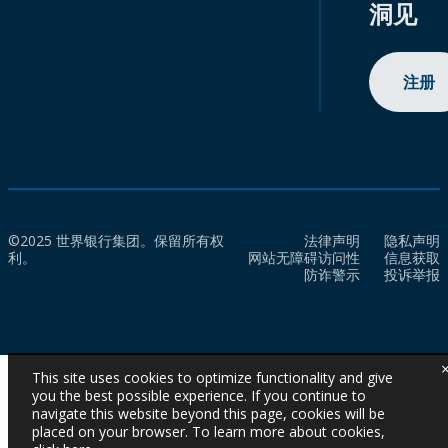
洞见
注册
©2025 世界银行集团。保留所有权
法律声明
隐私声明
利。
网站无障碍访问性
信息获取
防诈警示
投诉举报
This site uses cookies to optimize functionality and give
you the best possible experience. If you continue to
navigate this website beyond this page, cookies will be
placed on your browser. To learn more about cookies,