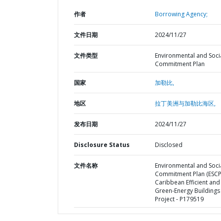
作者
Borrowing Agency;
文件日期
2024/11/27
文件类型
Environmental and Soci
Commitment Plan
国家
加勒比,
地区
拉丁美洲与加勒比海区,
发布日期
2024/11/27
Disclosure Status
Disclosed
文件名称
Environmental and Soci
Commitment Plan (ESCP)
Caribbean Efficient and
Green-Energy Buildings
Project - P179519