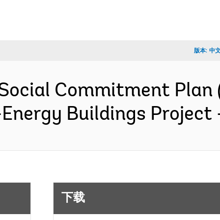
版本:
中
Social Commitment Plan 
n-Energy Buildings Projec
下载