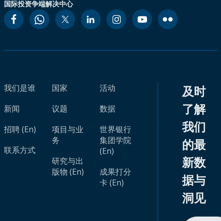
国际投资争端解决中心
我们是谁
国家
活动
及时
了解
新闻
议题
数据
我们
招聘 (En)
项目与业
世界银行
务
集团学院
的最
联系方式
(En)
新数
研究与出
版物 (En)
成果打分
据与
卡 (En)
洞见