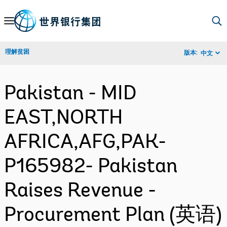
Skip
to
Main
理解贫困
版本:
中文
Navigation
Pakistan - MID
EAST,NORTH
AFRICA,AFG,PAK-
P165982- Pakistan
Raises Revenue -
Procurement Plan (英语)