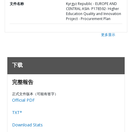
文件名称
Kyrgyz Republic - EUROPE AND
CENTRAL ASIA- P178592- Higher
Education Quality and Innovation
Project - Procurement Plan
更多显示
下载
完整報告
正式文件版本（可能有签字）
Official PDF
TXT*
Download Stats