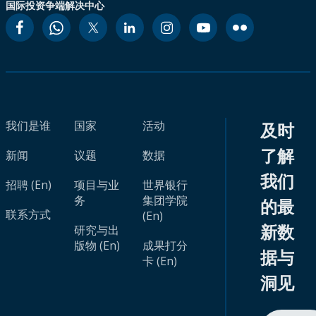
国际投资争端解决中心
我们是谁
国家
活动
及时
了解
新闻
议题
数据
我们
招聘 (En)
项目与业
世界银行
务
集团学院
的最
联系方式
(En)
新数
研究与出
版物 (En)
成果打分
据与
卡 (En)
洞见