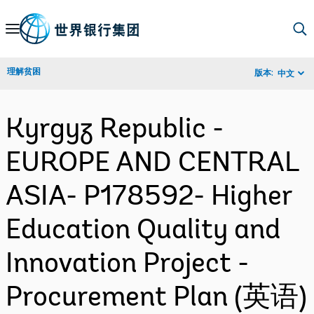
Skip
to
Main
理解贫困
版本:
中文
Navigation
Kyrgyz Republic -
EUROPE AND CENTRAL
ASIA- P178592- Higher
Education Quality and
Innovation Project -
Procurement Plan (英语)